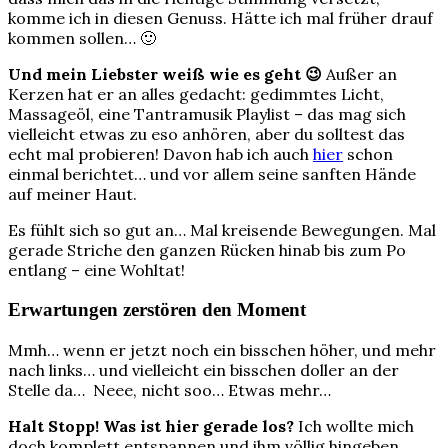
komme ich in diesen Genuss. Hätte ich mal früher drauf
kommen sollen… 🙂
Und mein Liebster weiß wie es geht 😉
Außer an
Kerzen hat er an alles gedacht: gedimmtes Licht,
Massageöl, eine Tantramusik Playlist – das mag sich
vielleicht etwas zu eso anhören, aber du solltest das
echt mal probieren! Davon hab ich auch
hier
schon
einmal berichtet… und vor allem seine sanften Hände
auf meiner Haut.
Es fühlt sich so gut an… Mal kreisende Bewegungen. Mal
gerade Striche den ganzen Rücken hinab bis zum Po
entlang – eine Wohltat!
Erwartungen zerstören den Moment
Mmh… wenn er jetzt noch ein bisschen höher, und mehr
nach links… und vielleicht ein bisschen doller an der
Stelle da…
Neee, nicht soo… Etwas mehr…
Halt Stopp!
Was ist hier gerade los?
Ich wollte mich
doch komplett entspannen und ihm völlig hingeben…