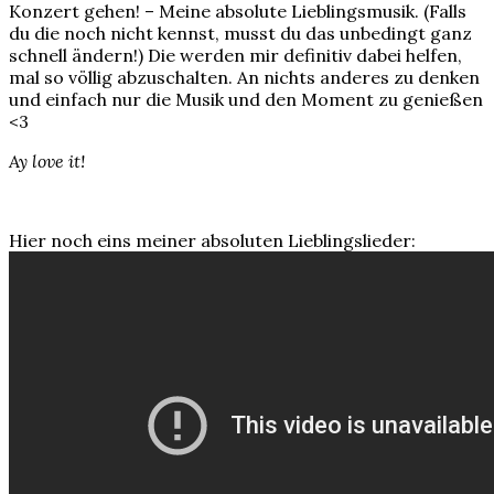
Konzert gehen! – Meine absolute Lieblingsmusik. (Falls
du die noch nicht kennst, musst du das unbedingt ganz
schnell ändern!) Die werden mir definitiv dabei helfen,
mal so völlig abzuschalten. An nichts anderes zu denken
und einfach nur die Musik und den Moment zu genießen
<3
Ay love it!
Hier noch eins meiner absoluten Lieblingslieder: