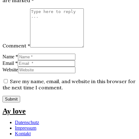
are marked
*
Comment *
Name *
Email *
Website
Save my name, email, and website in this browser for
the next time I comment.
Submit
Ay love
Datenschutz
Impressum
Kontakt