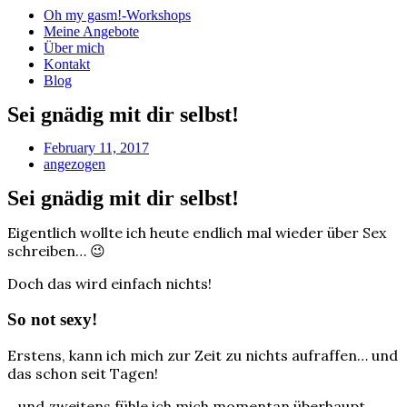
Oh my gasm!-Workshops
Meine Angebote
Über mich
Kontakt
Blog
Sei gnädig mit dir selbst!
February 11, 2017
angezogen
Sei gnädig mit dir selbst!
Eigentlich wollte ich heute endlich mal wieder über Sex
schreiben… 😉
Doch das wird einfach nichts!
So not sexy!
Erstens, kann ich mich zur Zeit zu nichts aufraffen… und
das schon seit Tagen!
…und zweitens fühle ich mich momentan überhaupt