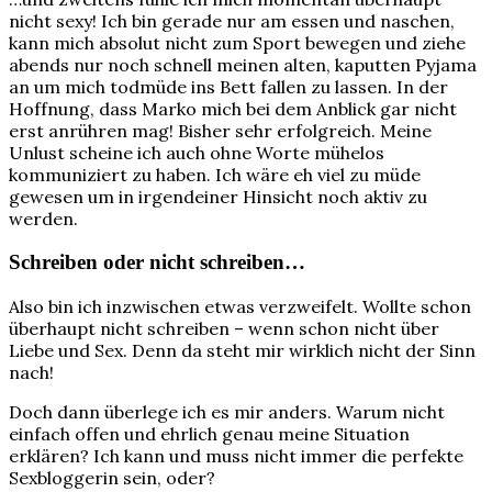
nicht sexy! Ich bin gerade nur am essen und naschen,
kann mich absolut nicht zum Sport bewegen und ziehe
abends nur noch schnell meinen alten, kaputten Pyjama
an um mich todmüde ins Bett fallen zu lassen. In der
Hoffnung, dass Marko mich bei dem Anblick gar nicht
erst anrühren mag! Bisher sehr erfolgreich. Meine
Unlust scheine ich auch ohne Worte mühelos
kommuniziert zu haben. Ich wäre eh viel zu müde
gewesen um in irgendeiner Hinsicht noch aktiv zu
werden.
Schreiben oder nicht schreiben…
Also bin ich inzwischen etwas verzweifelt. Wollte schon
überhaupt nicht schreiben – wenn schon nicht über
Liebe und Sex. Denn da steht mir wirklich nicht der Sinn
nach!
Doch dann überlege ich es mir anders. Warum nicht
einfach offen und ehrlich genau meine Situation
erklären? Ich kann und muss nicht immer die perfekte
Sexbloggerin sein, oder?