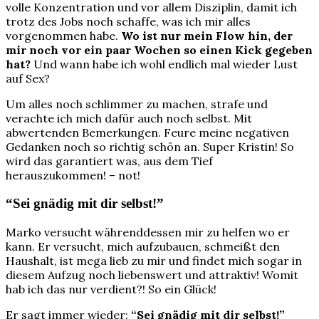
volle Konzentration und vor allem Disziplin, damit ich
trotz des Jobs noch schaffe, was ich mir alles
vorgenommen habe.
Wo ist nur mein Flow hin, der
mir noch vor ein paar Wochen so einen Kick gegeben
hat?
Und wann habe ich wohl endlich mal wieder Lust
auf Sex?
Um alles noch schlimmer zu machen, strafe und
verachte ich mich dafür auch noch selbst. Mit
abwertenden Bemerkungen. Feure meine negativen
Gedanken noch so richtig schön an. Super Kristin! So
wird das garantiert was, aus dem Tief
herauszukommen! – not!
“Sei gnädig mit dir selbst!”
Marko versucht währenddessen mir zu helfen wo er
kann. Er versucht, mich aufzubauen, schmeißt den
Haushalt, ist mega lieb zu mir und findet mich sogar in
diesem Aufzug noch liebenswert und attraktiv! Womit
hab ich das nur verdient?! So ein Glück!
Er sagt immer wieder:
“Sei gnädig mit dir selbst!”