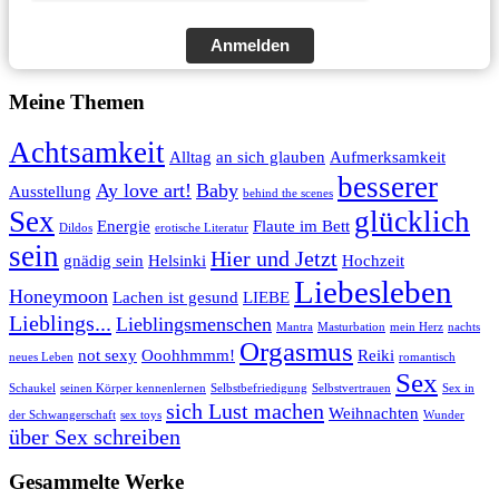
Anmelden
Meine Themen
Achtsamkeit
Alltag
an sich glauben
Aufmerksamkeit
besserer
Ay love art!
Baby
Ausstellung
behind the scenes
Sex
glücklich
Energie
Flaute im Bett
Dildos
erotische Literatur
sein
Hier und Jetzt
gnädig sein
Helsinki
Hochzeit
Liebesleben
Honeymoon
Lachen ist gesund
LIEBE
Lieblings...
Lieblingsmenschen
Mantra
Masturbation
mein Herz
nachts
Orgasmus
not sexy
Ooohhmmm!
Reiki
neues Leben
romantisch
Sex
Schaukel
seinen Körper kennenlernen
Selbstbefriedigung
Selbstvertrauen
Sex in
sich Lust machen
Weihnachten
der Schwangerschaft
sex toys
Wunder
über Sex schreiben
Gesammelte Werke